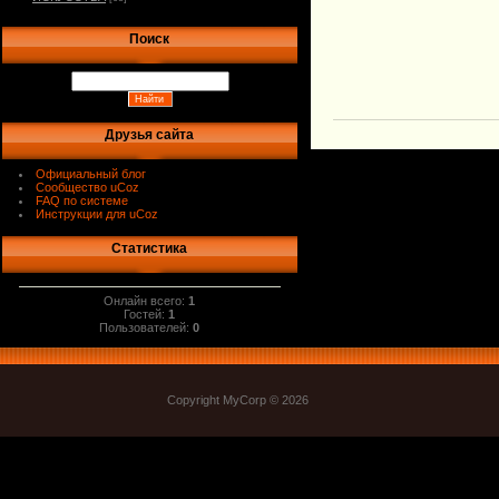
Поиск
Друзья сайта
Официальный блог
Сообщество uCoz
FAQ по системе
Инструкции для uCoz
Статистика
Онлайн всего:
1
Гостей:
1
Пользователей:
0
Copyright MyCorp © 2026