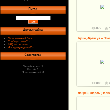
Делакруа, Эжен (1798
Сен-Морис - 1863 П
Поиск
Свобода, ведущая 
баррикады
logovo
879
Друзья сайта
Официальный блог
Сообщество uCoz
FAQ по системе
Инструкции для uCoz
Статистика
10.09.2013
Буше, Франсуа -- П
Европы, 174
Онлайн всего:
1
logovo
Гостей:
1
Пользователей:
0
888
09.09.2013