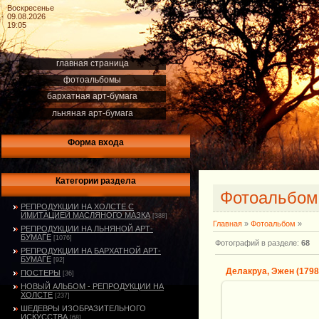
Воскресенье
09.08.2026
19:05
главная страница
фотоальбомы
бархатная арт-бумага
льняная арт-бумага
Форма входа
Категории раздела
Фотоальбо
РЕПРОДУКЦИИ НА ХОЛСТЕ С
ИМИТАЦИЕЙ МАСЛЯНОГО МАЗКА
[388]
Главная
»
Фотоальбом
»
РЕПРОДУКЦИИ НА ЛЬНЯНОЙ АРТ-
БУМАГЕ
[1076]
Фотографий в разделе
:
68
РЕПРОДУКЦИИ НА БАРХАТНОЙ АРТ-
БУМАГЕ
[92]
ПОСТЕРЫ
[36]
НОВЫЙ АЛЬБОМ - РЕПРОДУКЦИИ НА
ХОЛСТЕ
[237]
ШЕДЕВРЫ ИЗОБРАЗИТЕЛЬНОГО
10.09.2013
ИСКУССТВА
[68]