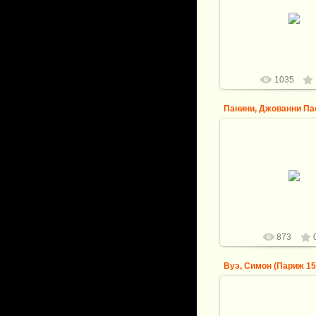
Лебрен, Шарль (Париж
-- Святое семейство
младенцем Иис
logovo
1035
09.09.2013
Панини, Джованни Па
Пьяченца - 1765 Рим) -
видами древнего
logovo
873
09.09.2013