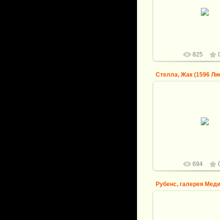
Вуэ, Симон (Париж 159
Аллегория бога
logovo
825
09.09.2013
Стелла, Жак (1596 Ли
Париж) -- Клоэлия п
Тибр
logovo
694
25.08.2013