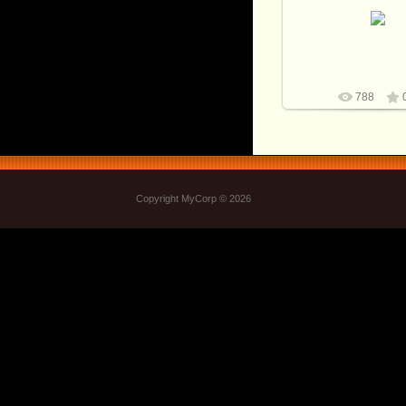
Рубенс, галерея Медичи
- Встреча в Л
logovo
788
Copyright MyCorp © 2026