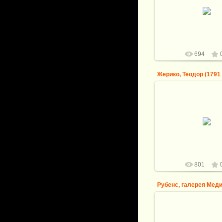
Рубенс, галерея Медичи
- Учреждение рег
logovo
694
25.08.2013
Жерико, Теодор (1791 
Париж) -- Офицер кон
императорской гварди
атаку
logovo
801
25.08.2013