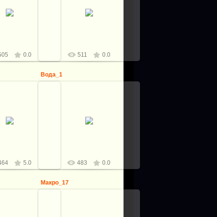
6.05.2012
06.05.2012
logovo
logovo
505
0.0
511
0.0
Вода_1
8.04.2012
08.04.2012
logovo
logovo
464
5.0
483
0.0
Макро_17