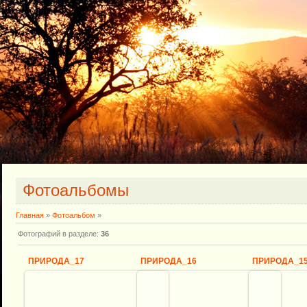
Фотоальбомы
Главная
»
Фотоальбом
»
Фотографий в разделе
:
36
ПРИРОДА_17
ПРИРОДА_16
ПРИРОДА_1