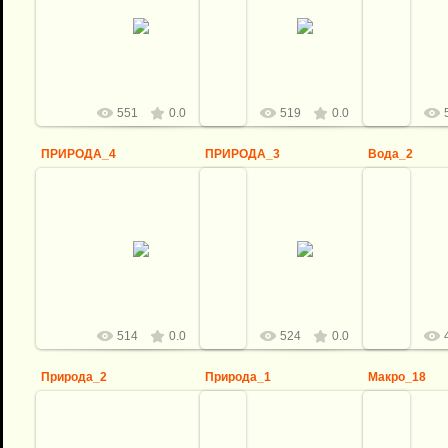
06.05.2012
06.05.2012
0
logovo
logovo
551
0.0
519
0.0
ПРИРОДА_4
ПРИРОДА_3
Вода_2
06.05.2012
06.05.2012
0
logovo
logovo
514
0.0
524
0.0
Природа_2
Природа_1
Макро_18