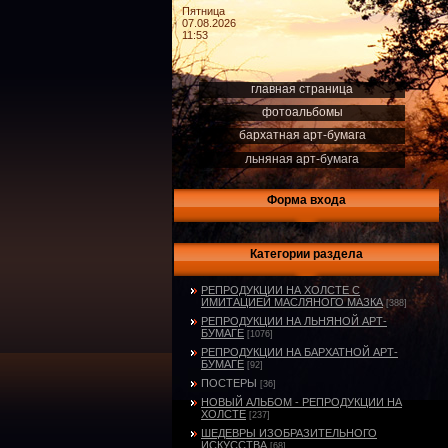
Пятница
07.08.2026
11:53
главная страница
фотоальбомы
бархатная арт-бумага
льняная арт-бумага
Форма входа
Категории раздела
РЕПРОДУКЦИИ НА ХОЛСТЕ С
ИМИТАЦИЕЙ МАСЛЯНОГО МАЗКА
[388]
РЕПРОДУКЦИИ НА ЛЬНЯНОЙ АРТ-
БУМАГЕ
[1076]
РЕПРОДУКЦИИ НА БАРХАТНОЙ АРТ-
БУМАГЕ
[92]
ПОСТЕРЫ
[36]
НОВЫЙ АЛЬБОМ - РЕПРОДУКЦИИ НА
ХОЛСТЕ
[237]
ШЕДЕВРЫ ИЗОБРАЗИТЕЛЬНОГО
ИСКУССТВА
[68]