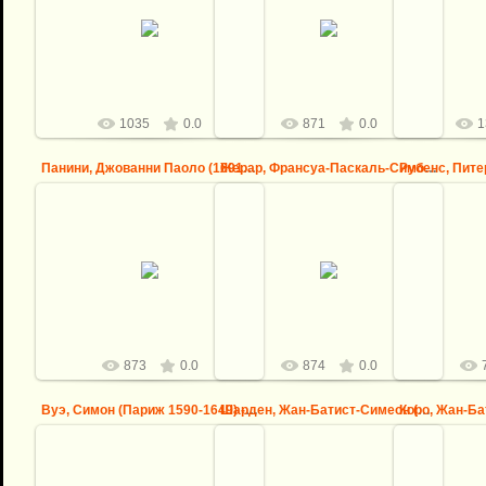
Лебрен, Шарль (Париж 1619-1690)
Грёз, Жан-Батист (1725 Турню -
Робер, Юбер 
-- Святое семейство со спящим
1805 Париж) -- Деревенская
Водо
младенцем Иисусом
помолвка
logovo
logovo
1035
0.0
871
0.0
1
Панини, Джованни Паоло (1691 Пьяченца - 1765 Рим) -- Гале...
Жерар, Франсуа-Паскаль-Симон (1770 Рим - 1837 Париж) -- А...
0
09.09.2013
09.09.2013
Рубенс, Пите
Панини, Джованни Паоло (1691
Жерар, Франсуа-Паскаль-Симон
1640 Антв
Пьяченца - 1765 Рим) -- Галерея с
(1770 Рим - 1837 Париж) -- Амур и
приказывае
видами древнего Рима
Психея
поверженого
logovo
logovo
873
0.0
874
0.0
Вуэ, Симон (Париж 1590-1649) -- Аллегория богатства
Шарден, Жан-Батист-Симеон (Париж 1699-1779) -- Кухонный с...
09.09.2013
09.09.2013
0