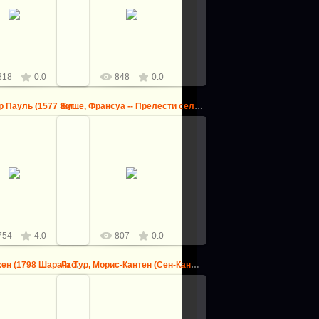
Романелли, Джованни Франческо
гюст-Доминик (1780
(Витербо 1610-1662) -- Венера
1867 Париж) -- Роже,
проливает чудодейственный
дающий Анжелику
бальзам на рану Энея
logovo
logovo
818
0.0
848
0.0
Рубенс, Питер Пауль (1577 Зиген - 1640 Антверпен) -- Герк...
Буше, Франсуа -- Прелести сельской жизни
5.08.2013
25.08.2013
р Пауль (1577 Зиген -
рпен) -- Геркулес и
Омфала
logovo
logovo
754
4.0
807
0.0
Делакруа, Эжен (1798 Шарантон-Сен-Морис - 1863 Париж) -- ...
Ла Тур, Морис-Кантен (Сен-Кантен 1704-1788) -- Портрет ма...
25.08.2013