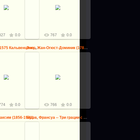
Мурильо, Бартоломе Эстебан
атист-Камиль (Париж
(Севилья 1617-1682) -- Святое
- Церковь в Марисселе
Семейство
logovo
logovo
827
0.0
767
0.0
Рени, Гвидо (1575 Кальвенцано - 1642 Болонья) -- Благовещ...
Энгр, Жан-Огюст-Доминик (1780 Монтобан - 1867 Париж) -- Т...
25.08.2013
9.09.2013
Энгр, Жан-Огюст-Доминик (1780
 (1575 Кальвенцано -
Монтобан - 1867 Париж) --
ья) -- Благовещение
Турецкая баня
logovo
logovo
774
0.0
766
0.0
Февр, Леон-Максим (1856-1941) -- Две матери
Буше, Франсуа -- Три грации с Амуром
5.08.2013
25.08.2013