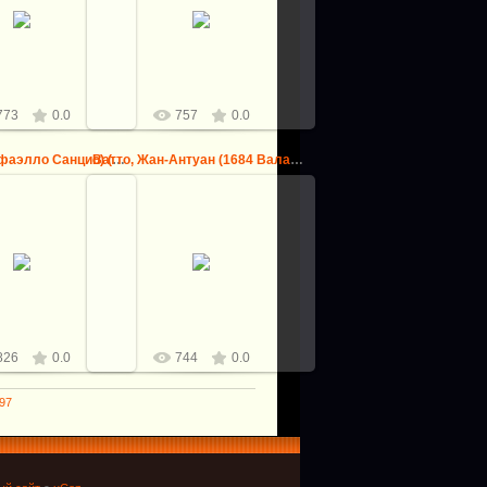
5.08.2013
Ла Тур, Морис-Кантен (Сен-
Кантен 1704-1788) -- Портрет
logovo
мадам де Помпадур
logovo
773
0.0
757
0.0
Рафаэль (Рафаэлло Санцио) (1483 Урбино - 1520 Рим) -- Пре...
Ватто, Жан-Антуан (1684 Валансьен - 1721 Ножан-сюр-Марн) ...
5.08.2013
25.08.2013
аэлло Санцио) (1483
0 Рим) -- Прекрасная
адовница
logovo
logovo
826
0.0
744
0.0
97