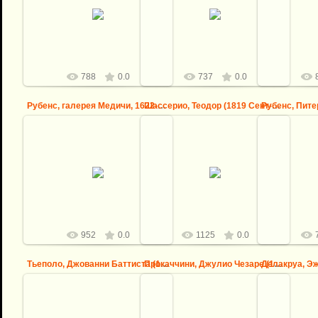
Энгр, Жан-О
Рубенс, галерея Медичи, 1622-24 --
Рубенс, галерея Медичи, 1622-24 --
Монтобан - 
Встреча в Лионе
Обмен принцессами
освобож
logovo
logovo
788
0.0
737
0.0
Рубенс, галерея Медичи, 1622-24 -- Взятие Юлиха
Шассерио, Теодор (1819 Сент-Барб-де-Самана - 1856 Париж) ...
25.08.2013
2
25.08.2013
Шассерио, Теодор (1819 Сент-
Рубенс, Пите
Рубенс, галерея Медичи, 1622-24 --
Барб-де-Самана - 1856 Париж) --
1640 Антве
Взятие Юлиха
Сусанна в купальне
logovo
logovo
952
0.0
1125
0.0
Тьеполо, Джованни Баттиста (1696 Венеция - 1770 Мадрид) -...
Прокаччини, Джулио Чезаре (1574 Болонья - 1625 Милан) -- ...