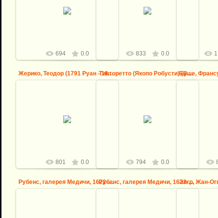
Энгр, Жан-Огюст-Доминик (1780
Рубенс, галерея Медичи, 1622-24 --
Февр, Леон-М
Монтобан - 1867 Париж) --
Учреждение регенства
Д
Мадмуазель Ривьер
logovo
logovo
694
0.0
833
0.0
1
Жерико, Теодор (1791 Руан - 1824 Париж) -- Офицер конных ...
Тинторетто (Якопо Робусти) (Венеция 1518-1594) -- Сусанна...
25.08.2013
25.08.2013
2
Жерико, Теодор (1791 Руан - 1824
Тинторетто (Якопо Робусти)
Париж) -- Офицер конных егерей
Буше, Фра
(Венеция 1518-1594) -- Сусанна в
императорской гвардии, идущий в
Помпадур, м
купальне
атаку
logovo
logovo
801
0.0
794
0.0
Рубенс, галерея Медичи, 1622-24 -- Встреча в Лионе
Рубенс, галерея Медичи, 1622-24 -- Обмен принцессами
2
25.08.2013
25.08.2013