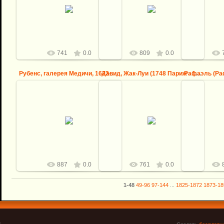
25.08.2013
25.08.2013
2
logovo
logovo
741
0.0
809
0.0
Рубенс, галерея Медичи, 1622-24 -- Брак по договоренности
Давид, Жак-Луи (1748 Париж - 1825 Брюссель) -- Портрет Ге...
2
25.08.2013
25.08.2013
Рафаэль (Раф
Урбино - 152
logovo
logovo
С
887
0.0
761
0.0
1-48
49-96
97-144
...
1825-1872
1873-18