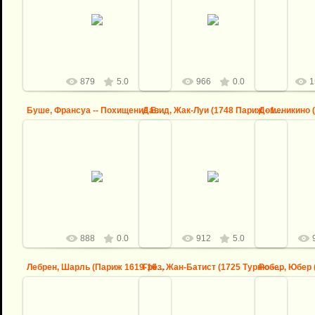
10.09.2013
1
Делакруа, Эжен (1798 Шарантон-
Сен-Морис - 1863 Париж) --
Герен, Пьер-Нарсис (1774 Париж -
Йорданс, Як
Свобода, ведущая народ на
1833 Рим) -- Андромаха и Пирр
1678) -
баррикады
logovo
logovo
879
5.0
966
0.0
1
Буше, Франсуа -- Похищение Европы, 1747
Давид, Жак-Луи (1748 Париж - 1825 Брюссель) -- Андромаха ...
10.09.2013
0
10.09.2013
Давид, Жак-Луи (1748 Париж -
Домени
Буше, Франсуа -- Похищение
1825 Брюссель) -- Андромаха
Дзампьери) 
Европы, 1747
оплакивает Гектора
Неаполь) -
logovo
logovo
888
0.0
912
5.0
Лебрен, Шарль (Париж 1619-1690) -- Святое семейство со сп...
Грёз, Жан-Батист (1725 Турню - 1805 Париж) -- Деревенская...
09.09.2013
09.09.2013
0