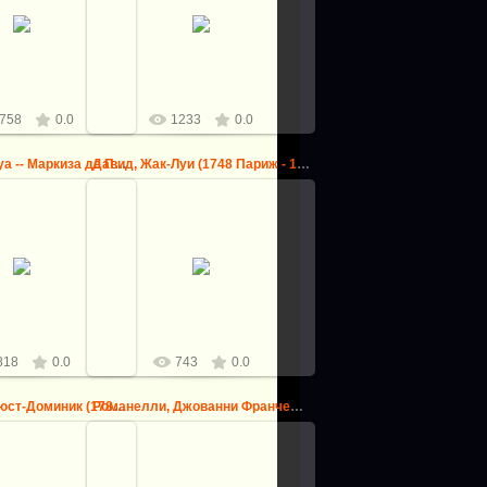
аксим (1856-1941) --
Буше, Франсуа -- Три грации с
ве матери
Амуром
logovo
logovo
758
0.0
1233
0.0
Буше, Франсуа -- Маркиза де Помпадур, метресса Людовика XV
Давид, Жак-Луи (1748 Париж - 1825 Брюссель) -- Парис и Ел...
5.08.2013
25.08.2013
нсуа -- Маркиза де
Давид, Жак-Луи (1748 Париж -
етресса Людовика XV
1825 Брюссель) -- Парис и Елена
logovo
logovo
818
0.0
743
0.0
Энгр, Жан-Огюст-Доминик (1780 Монтобан - 1867 Париж) -- Р...
Романелли, Джованни Франческо (Витербо 1610-1662) -- Вене...
25.08.2013
5.08.2013