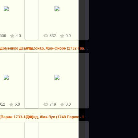
0.09.2013
Орлей, Бернарт ван (Брюссель
об (Антверпен 1593-
ок1488-1541) -- Святое
- Страшный суд
Семейство
logovo
logovo
506
4.0
832
0.0
Доменикино (Доменико Дзампьери) (1581 Болонья - 1641 Неап...
Фрагонар, Жан-Оноре (1732 Грасс - 1806 Париж) -- Мари-Мад...
09.09.2013
9.09.2013
Фрагонар, Жан-Оноре (1732 Грасс
кино (Доменико
- 1806 Париж) -- Мари-Мадлен
(1581 Болонья - 1641
Гимар, прима-балерина парижской
- Ринальдо и Армида
оперы
logovo
logovo
912
5.0
749
0.0
Робер, Юбер (Париж 1733-1808) -- Водопад в Тиволи
Давид, Жак-Луи (1748 Париж - 1825 Брюссель) -- Леонид в б...
09.09.2013
9.09.2013