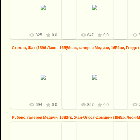
Шарден, Жан-Батист-Симеон
Вуэ, Симон (Париж 1590-1649) --
Коро, Жан-Б
(Париж 1699-1779) -- Кухонный
Аллегория богатства
1796-1875) -
стол
logovo
logovo
825
0.0
847
0.0
Стелла, Жак (1596 Лион - 1657 Париж) -- Клоэлия пересекае...
Рубенс, галерея Медичи, 1622-24 -- Анжерский мир
09.09.2013
09.09.2013
0
Стелла, Жак (1596 Лион - 1657
Рубенс, галерея Медичи, 1622-24 --
Рени, Гвидо
Париж) -- Клоэлия пересекает
Анжерский мир
1642 Болон
Тибр
logovo
logovo
694
0.0
857
0.0
Рубенс, галерея Медичи, 1622-24 -- Учреждение регенства
Энгр, Жан-Огюст-Доминик (1780 Монтобан - 1867 Париж) -- М...
25.08.2013
25.08.2013
2