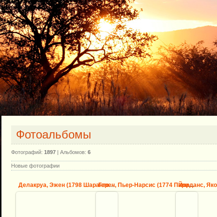
Фотоальбомы
Фотографий:
1897
| Альбомов:
6
Новые фотографии
Делакруа, Эжен (1798 Шарантон-Сен-Морис - 1863 Париж) -- ...
Герен, Пьер-Нарсис (1774 Париж - 1833 Рим) -- Андромаха и...
10.09.2013