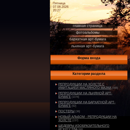
Пятница
07.08.2026
20:27
главная страница
фотоальбомы
бархатная арт-бумага
льняная арт-бумага
Форма входа
Категории раздела
РЕПРОДУКЦИИ НА ХОЛСТЕ С
ИМИТАЦИЕЙ МАСЛЯНОГО МАЗКА
[388]
РЕПРОДУКЦИИ НА ЛЬНЯНОЙ АРТ-
БУМАГЕ
[1076]
РЕПРОДУКЦИИ НА БАРХАТНОЙ АРТ-
БУМАГЕ
[92]
ПОСТЕРЫ
[36]
НОВЫЙ АЛЬБОМ - РЕПРОДУКЦИИ НА
ХОЛСТЕ
[237]
ШЕДЕВРЫ ИЗОБРАЗИТЕЛЬНОГО
ИСКУССТВА
[68]