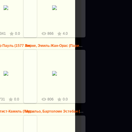
Давид, Жак-Луи (1748 Париж -
(Париж 1733-1808) --
1825 Брюссель) -- Леонид в битве
пад в Тиволи
у Фермопил
logovo
logovo
341
0.0
866
4.0
Рубенс, Питер Пауль (1577 Зиген - 1640 Антверпен) -- Томи...
Верне, Эмиль-Жан-Орас (Париж 1789-1863) -- Ворота в Клиши
9.09.2013
09.09.2013
р Пауль (1577 Зиген -
ерпен) -- Томирис
Верне, Эмиль-Жан-Орас (Париж
т опустить голову
1789-1863) -- Ворота в Клиши
 Кира в сосуд с к...
logovo
logovo
731
0.0
806
0.0
Коро, Жан-Батист-Камиль (Париж 1796-1875) -- Церковь в Ма...
Мурильо, Бартоломе Эстебан (Севилья 1617-1682) -- Святое ...
09.09.2013
9.09.2013