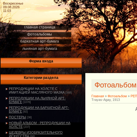
Воскресенье
09.08.2026
11:03
главная страница
фотоальбомы
бархатная арт-бумага
льняная арт-бумага
Форма входа
Категории раздела
Фотоальбо
РЕПРОДУКЦИИ НА ХОЛСТЕ С
ИМИТАЦИЕЙ МАСЛЯНОГО МАЗКА
[388]
Главная
»
Фотоальбом
»
РЕ
РЕПРОДУКЦИИ НА ЛЬНЯНОЙ АРТ-
Trayas-Agay, 1913
БУМАГЕ
[1076]
РЕПРОДУКЦИИ НА БАРХАТНОЙ АРТ-
БУМАГЕ
[92]
ПОСТЕРЫ
[36]
НОВЫЙ АЛЬБОМ - РЕПРОДУКЦИИ НА
ХОЛСТЕ
[237]
ШЕДЕВРЫ ИЗОБРАЗИТЕЛЬНОГО
ИСКУССТВА
[68]