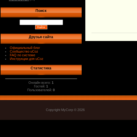
Поиск
Друзья сайта
Официальный блог
Сообщество uCoz
FAQ по системе
Инструкции для uCoz
Статистика
Онлайн всего:
1
Гостей:
1
Пользователей:
0
Copyright MyCorp © 2026