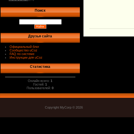
Поиск
Друзья сайта
Официальный блог
Сообщество uCoz
FAQ по системе
Инструкции для uCoz
Статистика
Онлайн всего:
1
Гостей:
1
Пользователей:
0
Copyright MyCorp © 2026