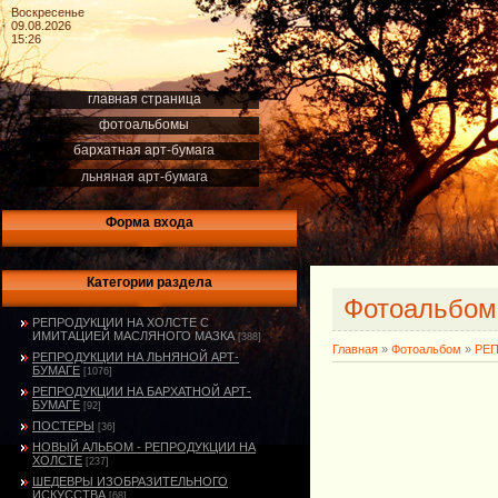
Воскресенье
09.08.2026
15:26
главная страница
фотоальбомы
бархатная арт-бумага
льняная арт-бумага
Форма входа
Категории раздела
Фотоальбо
РЕПРОДУКЦИИ НА ХОЛСТЕ С
ИМИТАЦИЕЙ МАСЛЯНОГО МАЗКА
[388]
Главная
»
Фотоальбом
»
РЕ
РЕПРОДУКЦИИ НА ЛЬНЯНОЙ АРТ-
БУМАГЕ
[1076]
РЕПРОДУКЦИИ НА БАРХАТНОЙ АРТ-
БУМАГЕ
[92]
ПОСТЕРЫ
[36]
НОВЫЙ АЛЬБОМ - РЕПРОДУКЦИИ НА
ХОЛСТЕ
[237]
ШЕДЕВРЫ ИЗОБРАЗИТЕЛЬНОГО
ИСКУССТВА
[68]