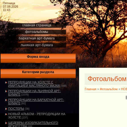
Пятница
07.08.2026
11:43
главная страница
фотоальбомы
бархатная арт-бумага
льняная арт-бумага
Форма входа
Категории раздела
Фотоальбо
РЕПРОДУКЦИИ НА ХОЛСТЕ С
ИМИТАЦИЕЙ МАСЛЯНОГО МАЗКА
[388]
Главная
»
Фотоальбом
»
НОВ
РЕПРОДУКЦИИ НА ЛЬНЯНОЙ АРТ-
БУМАГЕ
[1076]
РЕПРОДУКЦИИ НА БАРХАТНОЙ АРТ-
БУМАГЕ
[92]
ПОСТЕРЫ
[36]
НОВЫЙ АЛЬБОМ - РЕПРОДУКЦИИ НА
ХОЛСТЕ
[237]
ШЕДЕВРЫ ИЗОБРАЗИТЕЛЬНОГО
ИСКУССТВА
[68]