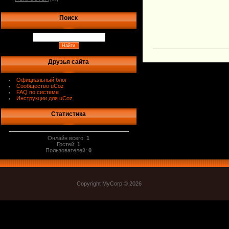
Поиск
Друзья сайта
Официальный блог
Сообщество uCoz
FAQ по системе
Инструкции для uCoz
Статистика
Онлайн всего:
1
Гостей:
1
Пользователей:
0
Copyright MyCorp © 2026