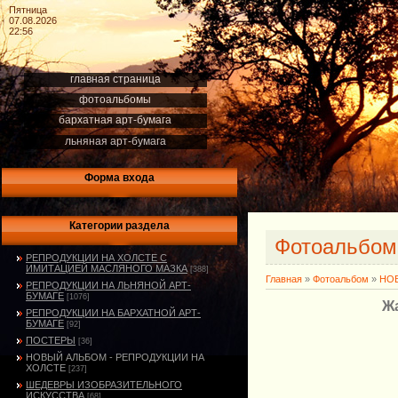
Пятница
07.08.2026
22:56
главная страница
фотоальбомы
бархатная арт-бумага
льняная арт-бумага
Форма входа
Категории раздела
Фотоальбо
РЕПРОДУКЦИИ НА ХОЛСТЕ С
ИМИТАЦИЕЙ МАСЛЯНОГО МАЗКА
[388]
Главная
»
Фотоальбом
»
НОВ
РЕПРОДУКЦИИ НА ЛЬНЯНОЙ АРТ-
БУМАГЕ
[1076]
Жа
РЕПРОДУКЦИИ НА БАРХАТНОЙ АРТ-
БУМАГЕ
[92]
ПОСТЕРЫ
[36]
НОВЫЙ АЛЬБОМ - РЕПРОДУКЦИИ НА
ХОЛСТЕ
[237]
ШЕДЕВРЫ ИЗОБРАЗИТЕЛЬНОГО
ИСКУССТВА
[68]