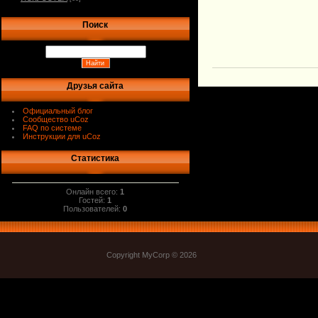
Поиск
Друзья сайта
Официальный блог
Сообщество uCoz
FAQ по системе
Инструкции для uCoz
Статистика
Онлайн всего:
1
Гостей:
1
Пользователей:
0
Copyright MyCorp © 2026