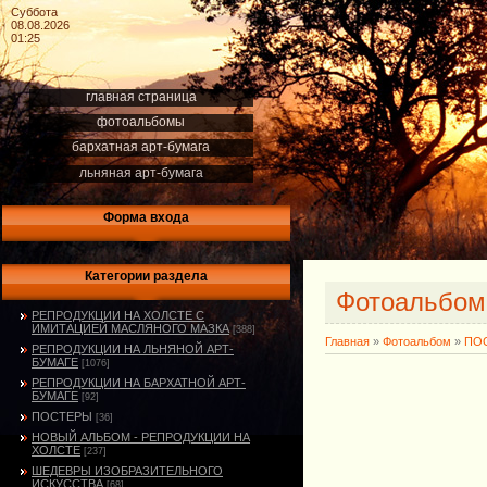
Суббота
08.08.2026
01:25
главная страница
фотоальбомы
бархатная арт-бумага
льняная арт-бумага
Форма входа
Категории раздела
Фотоальбо
РЕПРОДУКЦИИ НА ХОЛСТЕ С
ИМИТАЦИЕЙ МАСЛЯНОГО МАЗКА
[388]
Главная
»
Фотоальбом
»
ПО
РЕПРОДУКЦИИ НА ЛЬНЯНОЙ АРТ-
БУМАГЕ
[1076]
РЕПРОДУКЦИИ НА БАРХАТНОЙ АРТ-
БУМАГЕ
[92]
ПОСТЕРЫ
[36]
НОВЫЙ АЛЬБОМ - РЕПРОДУКЦИИ НА
ХОЛСТЕ
[237]
ШЕДЕВРЫ ИЗОБРАЗИТЕЛЬНОГО
ИСКУССТВА
[68]