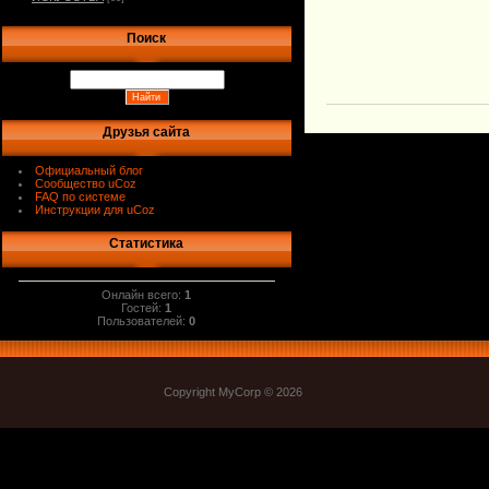
Поиск
Друзья сайта
Официальный блог
Сообщество uCoz
FAQ по системе
Инструкции для uCoz
Статистика
Онлайн всего:
1
Гостей:
1
Пользователей:
0
Copyright MyCorp © 2026