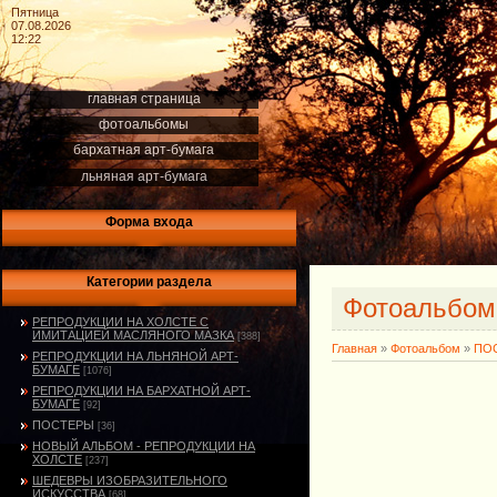
Пятница
07.08.2026
12:22
главная страница
фотоальбомы
бархатная арт-бумага
льняная арт-бумага
Форма входа
Категории раздела
Фотоальбо
РЕПРОДУКЦИИ НА ХОЛСТЕ С
ИМИТАЦИЕЙ МАСЛЯНОГО МАЗКА
[388]
Главная
»
Фотоальбом
»
ПО
РЕПРОДУКЦИИ НА ЛЬНЯНОЙ АРТ-
БУМАГЕ
[1076]
РЕПРОДУКЦИИ НА БАРХАТНОЙ АРТ-
БУМАГЕ
[92]
ПОСТЕРЫ
[36]
НОВЫЙ АЛЬБОМ - РЕПРОДУКЦИИ НА
ХОЛСТЕ
[237]
ШЕДЕВРЫ ИЗОБРАЗИТЕЛЬНОГО
ИСКУССТВА
[68]