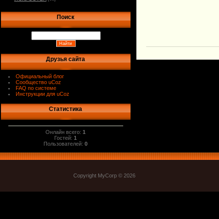
Поиск
Друзья сайта
Официальный блог
Сообщество uCoz
FAQ по системе
Инструкции для uCoz
Статистика
Онлайн всего:
1
Гостей:
1
Пользователей:
0
Copyright MyCorp © 2026