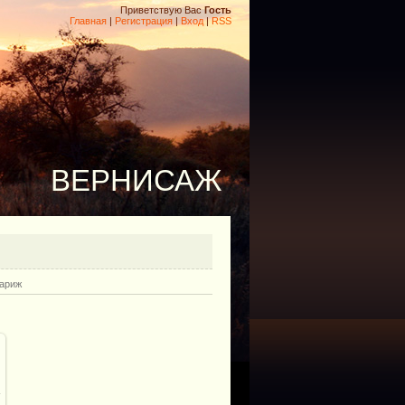
Приветствую Вас
Гость
Главная
|
Регистрация
|
Вход
|
RSS
ВЕРНИСАЖ
ариж