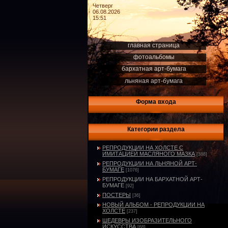
Четверг
06.08.2026
15:51
главная страница
фотоальбомы
бархатная арт-бумага
льняная арт-бумага
Форма входа
Категории раздела
РЕПРОДУКЦИИ НА ХОЛСТЕ С
ИМИТАЦИЕЙ МАСЛЯНОГО МАЗКА
[388]
РЕПРОДУКЦИИ НА ЛЬНЯНОЙ АРТ-
БУМАГЕ
[1076]
РЕПРОДУКЦИИ НА БАРХАТНОЙ АРТ-
БУМАГЕ
[92]
ПОСТЕРЫ
[36]
НОВЫЙ АЛЬБОМ - РЕПРОДУКЦИИ НА
ХОЛСТЕ
[237]
ШЕДЕВРЫ ИЗОБРАЗИТЕЛЬНОГО
ИСКУССТВА
[68]