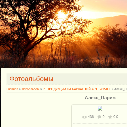
Фотоальбомы
Главная
»
Фотоальбом
»
РЕПРОДУКЦИИ НА БАРХАТНОЙ АРТ-БУМАГЕ
» Алекс_П
Алекс_Париж
436
0
0.0