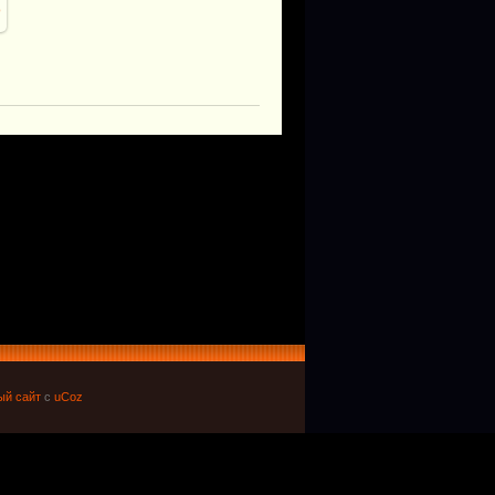
o
ый сайт
с
uCoz