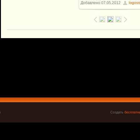
Добавлено
07.05.2012
logov
6
Создать
бесплатн