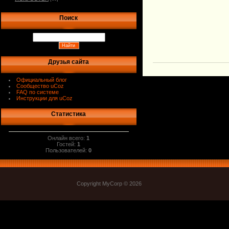
Поиск
Друзья сайта
Официальный блог
Сообщество uCoz
FAQ по системе
Инструкции для uCoz
Статистика
Онлайн всего:
1
Гостей:
1
Пользователей:
0
Copyright MyCorp © 2026