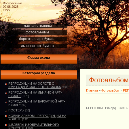
Воскресенье
09.08.2026
11:27
главная страница
фотоальбомы
бархатная арт-бумага
льняная арт-бумага
Форма входа
Категории раздела
Фотоальбо
РЕПРОДУКЦИИ НА ХОЛСТЕ С
ИМИТАЦИЕЙ МАСЛЯНОГО МАЗКА
[388]
Главная
»
Фотоальбом
»
РЕП
РЕПРОДУКЦИИ НА ЛЬНЯНОЙ АРТ-
БУМАГЕ
[1076]
РЕПРОДУКЦИИ НА БАРХАТНОЙ АРТ-
БУМАГЕ
[92]
БЕРГГОЛЬЦ Ричард - Осень
ПОСТЕРЫ
[36]
НОВЫЙ АЛЬБОМ - РЕПРОДУКЦИИ НА
ХОЛСТЕ
[237]
ШЕДЕВРЫ ИЗОБРАЗИТЕЛЬНОГО
ИСКУССТВА
[68]