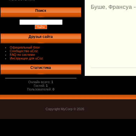
Буше, Франсуа 
Поиск
Друзья сайта
Официальный блог
Сообщество uCoz
FAQ по системе
Инструкции для uCoz
Статистика
Онлайн всего:
1
Гостей:
1
Пользователей:
0
Copyright MyCorp © 2026