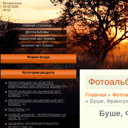
Воскресенье
09.08.2026
00:54
главная страница
фотоальбомы
бархатная арт-бумага
льняная арт-бумага
Форма входа
Категории раздела
Фотоаль
РЕПРОДУКЦИИ НА ХОЛСТЕ С
ИМИТАЦИЕЙ МАСЛЯНОГО МАЗКА
[388]
РЕПРОДУКЦИИ НА ЛЬНЯНОЙ АРТ-
Главная
»
Фото
БУМАГЕ
[1076]
» Буше, Франсуа
РЕПРОДУКЦИИ НА БАРХАТНОЙ АРТ-
БУМАГЕ
[92]
ПОСТЕРЫ
[36]
Буше, 
НОВЫЙ АЛЬБОМ - РЕПРОДУКЦИИ НА
ХОЛСТЕ
[237]
ШЕДЕВРЫ ИЗОБРАЗИТЕЛЬНОГО
ИСКУССТВА
[68]