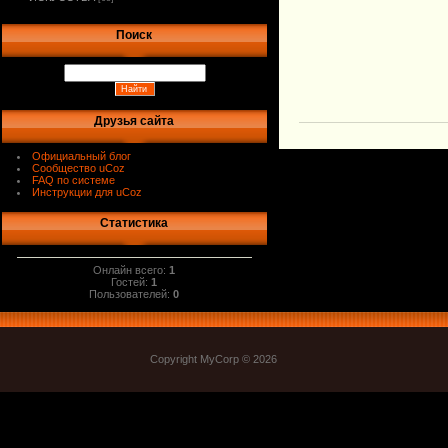
Поиск
Друзья сайта
Официальный блог
Сообщество uCoz
FAQ по системе
Инструкции для uCoz
Статистика
Онлайн всего:
1
Гостей:
1
Пользователей:
0
Copyright MyCorp © 2026