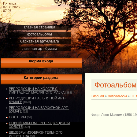
Пятница
07.08.2026
07:07
главная страница
фотоальбомы
бархатная арт-бумага
льняная арт-бумага
Форма входа
Категории раздела
Фотоальбо
РЕПРОДУКЦИИ НА ХОЛСТЕ С
ИМИТАЦИЕЙ МАСЛЯНОГО МАЗКА
[388]
Главная
»
Фотоальбом
»
ШЕ
РЕПРОДУКЦИИ НА ЛЬНЯНОЙ АРТ-
БУМАГЕ
[1076]
РЕПРОДУКЦИИ НА БАРХАТНОЙ АРТ-
БУМАГЕ
[92]
Февр, Леон-Максим (1856-194
ПОСТЕРЫ
[36]
НОВЫЙ АЛЬБОМ - РЕПРОДУКЦИИ НА
ХОЛСТЕ
[237]
ШЕДЕВРЫ ИЗОБРАЗИТЕЛЬНОГО
ИСКУССТВА
[68]