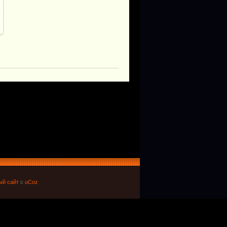
o
ый сайт
с
uCoz