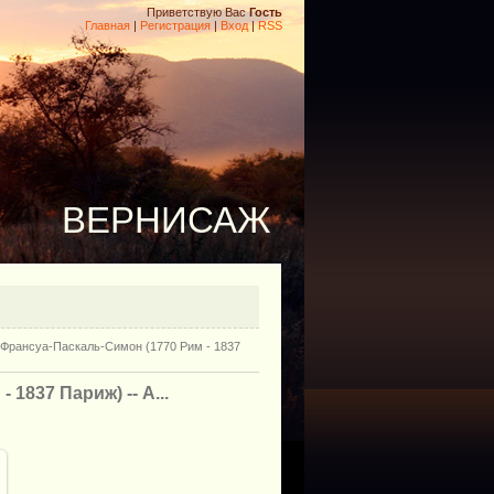
Приветствую Вас
Гость
Главная
|
Регистрация
|
Вход
|
RSS
ВЕРНИСАЖ
Франсуа-Паскаль-Симон (1770 Рим - 1837
1837 Париж) -- А...