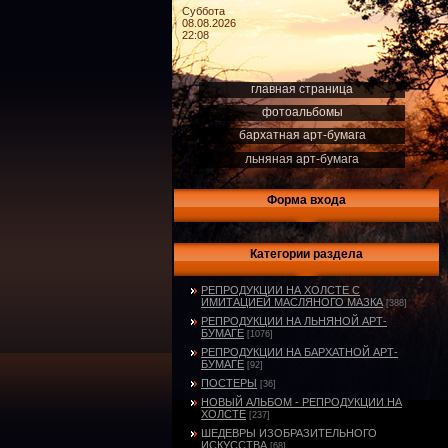
Суббота
08.08.2026
22:08
главная страница
фотоальбомы
бархатная арт-бумага
льняная арт-бумага
Форма входа
Категории раздела
РЕПРОДУКЦИИ НА ХОЛСТЕ С
ИМИТАЦИЕЙ МАСЛЯНОГО МАЗКА
[388]
РЕПРОДУКЦИИ НА ЛЬНЯНОЙ АРТ-
БУМАГЕ
[1076]
РЕПРОДУКЦИИ НА БАРХАТНОЙ АРТ-
БУМАГЕ
[92]
ПОСТЕРЫ
[36]
НОВЫЙ АЛЬБОМ - РЕПРОДУКЦИИ НА
ХОЛСТЕ
[237]
ШЕДЕВРЫ ИЗОБРАЗИТЕЛЬНОГО
ИСКУССТВА
[68]