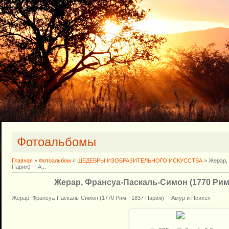
Фотоальбомы
Главная
»
Фотоальбом
»
ШЕДЕВРЫ ИЗОБРАЗИТЕЛЬНОГО ИСКУССТВА
» Жерар, 
Париж) -- А...
Жерар, Франсуа-Паскаль-Симон (1770 Рим - 
Жерар, Франсуа-Паскаль-Симон (1770 Рим - 1837 Париж) -- Амур и Психея